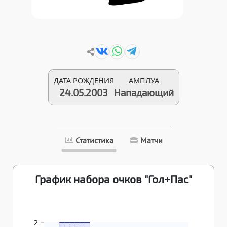
ДАТА РОЖДЕНИЯ
АМПЛУА
24.05.2003
Нападающий
Статистика
Матчи
График набора очков "Гол+Пас"
07.02.2022
18.02.2022
24.02.2022
12.03.2022
10.04.2022
23.04.2022
2
2
2
2
2
2
2