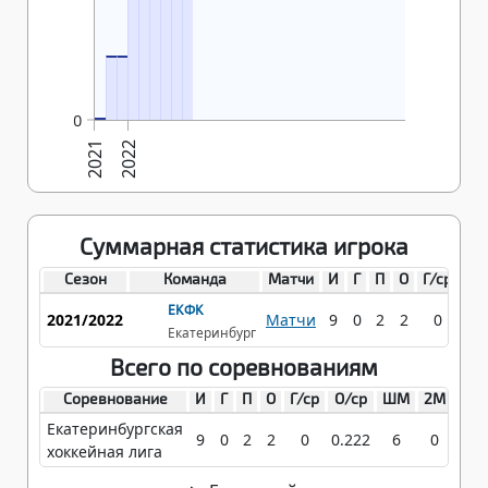
18.12.2021
25.12.2021
1
1
28.11.2021
0
0
2021
2022
Суммарная статистика игрока
Сезон
Команда
Матчи
И
Г
П
О
Г/ср
О/
ЕКФК
2021/2022
Матчи
9
0
2
2
0
0.2
Екатеринбург
Всего по соревнованиям
Соревнование
И
Г
П
О
Г/ср
О/ср
ШМ
2М
ХТ
Екатеринбургская
9
0
2
2
0
0.222
6
0
0
хоккейная лига