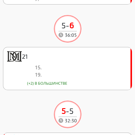
5
-
6
36:05
21
15.
19.
(+2) В БОЛЬШИНСТВЕ
5
-
5
32:30