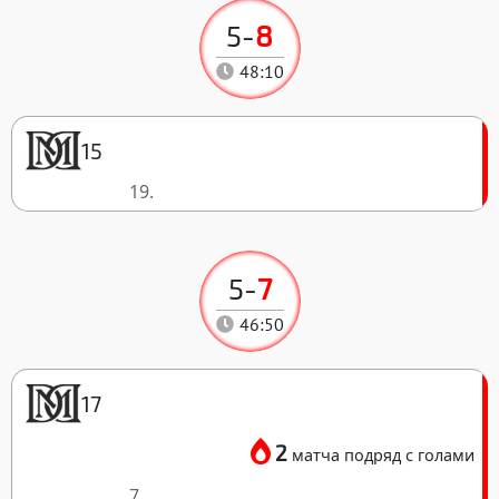
5
-
8
48:10
15
19.
5
-
7
46:50
17
2
матча подряд с голами
7.