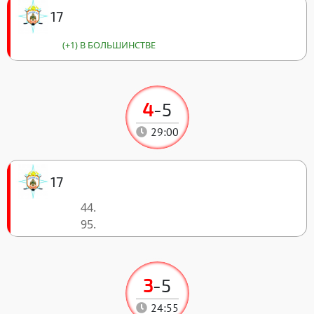
17
(+1) В БОЛЬШИНСТВЕ
4
-
5
29:00
17
44.
95.
3
-
5
24:55