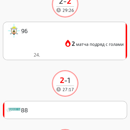
2
-
2
29:26
96
2
матча подряд с голами
24.
2
-
1
27:17
88