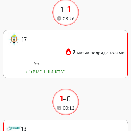
1
-
1
08:26
17
2
матча подряд с голами
95.
(-1) В МЕНЬШИНСТВЕ
1
-
0
00:12
13