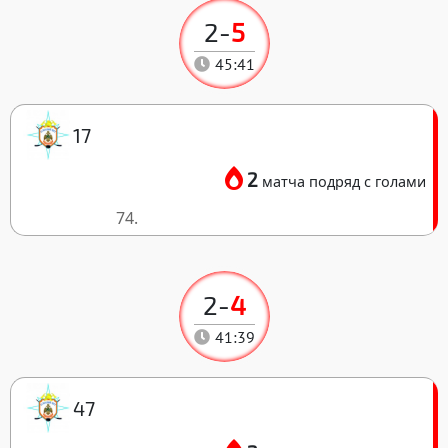
2
-
5
45:41
17
2
матча подряд с голами
74.
2
-
4
41:39
47