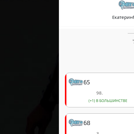
Екатерин
65
98.
(+1) В БОЛЬШИНСТВЕ
68
3.