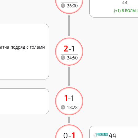
44.
26:00
(+1) В БОЛ
2
-
1
атча подряд с голами
24:50
1
-
1
18:28
0
-
1
44