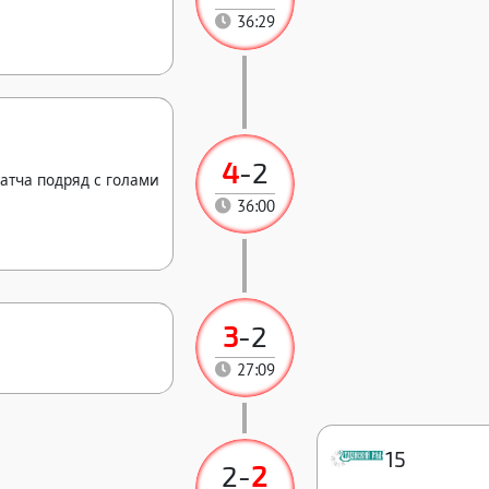
36:29
4
-
2
атча подряд с голами
36:00
3
-
2
27:09
15
2
-
2