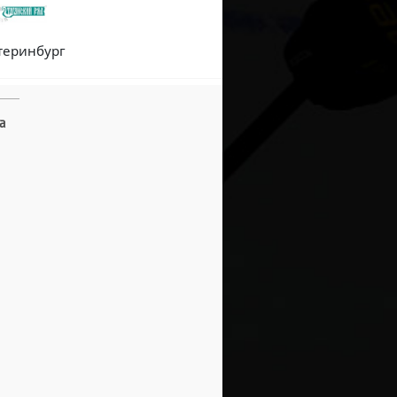
теринбург
а