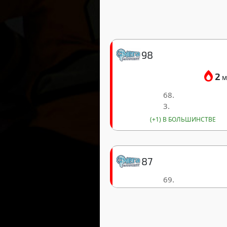
98
2
м
68.
3.
(+1) В БОЛЬШИНСТВЕ
87
69.