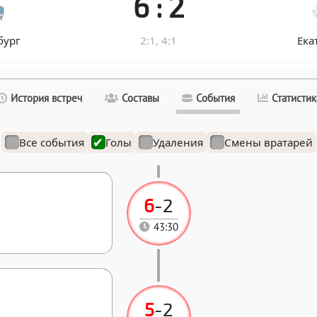
6 : 2
бург
2:1, 4:1
Ека
История встреч
Составы
События
Статистик
Все события
Голы
Удаления
Смены вратарей
6
-
2
43:30
5
-
2