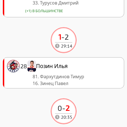
33. Турусов Дмитрий
(+1) В БОЛЬШИНСТВЕ
1
-
2
29:14
Позин Илья
28
81. Фархутдинов Тимур
16. Зинец Павел
0
-
2
20:35