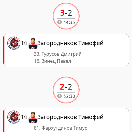
3
-
2
44:35
Загородников Тимофей
14
33. Турусов Дмитрий
16. Зинец Павел
2
-
2
32:30
Загородников Тимофей
14
81. Фархутдинов Тимур