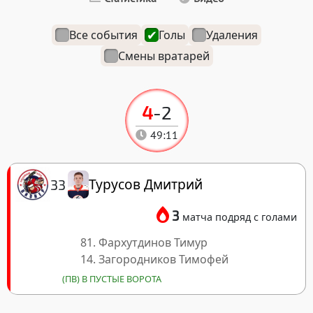
Все события
Голы
Удаления
Смены вратарей
4
-
2
49:11
Турусов Дмитрий
33
3
матча подряд с голами
81. Фархутдинов Тимур
14. Загородников Тимофей
(ПВ) В ПУСТЫЕ ВОРОТА