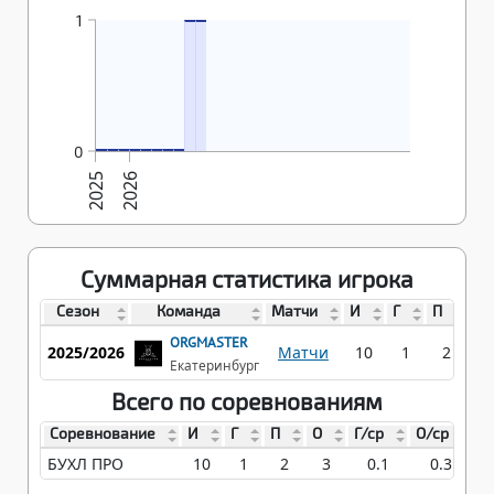
1
30.11.2025
15.12.2025
23.12.2025
14.01.2026
21.01.2026
03.02.2026
09.02.2026
17.02.2026
0
0
0
0
0
0
0
0
0
2025
2026
Суммарная статистика игрока
Сезон
Команда
Матчи
И
Г
П
О
ORGMASTER
2025/2026
Матчи
10
1
2
3
Екатеринбург
Всего по соревнованиям
Соревнование
И
Г
П
О
Г/ср
О/ср
БУХЛ ПРО
10
1
2
3
0.1
0.3