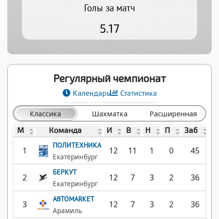
Голы за матч
5.17
Регулярный чемпионат
Календарь
Статистика
Классика
Шахматка
Расширенная
М
Команда
И
В
Н
П
Заб
П
ПОЛИТЕХНИКА
1
12
11
1
0
45
Екатеринбург
БЕРКУТ
2
12
7
3
2
36
Екатеринбург
АВТОMARKET
3
12
7
3
2
36
Арамиль