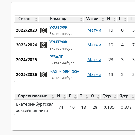
Сезон
Команда
Матчи
И
Г
П
УРАЛГУФК
2022/2023
Матчи
19
0
5
Екатеринбург
УРАЛГУФК
2023/2024
Матчи
19
4
7
Екатеринбург
РЕЗАЛТ
2024/2025
Матчи
23
3
3
Екатеринбург
MAXIM DEMIDOV
2025/2026
Матчи
13
3
3
Екатеринбург
Соревнование
И
Г
П
О
Г/ср
О/ср
Екатеринбургская
74
10
18
28
0.135
0.378
хоккейная лига