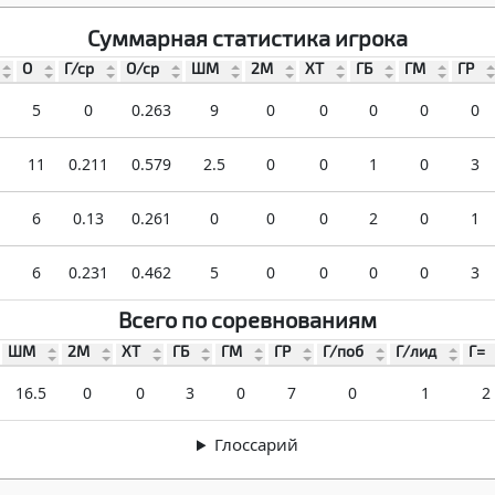
Суммарная статистика игрока
О
Г/ср
О/ср
ШМ
2М
ХТ
ГБ
ГМ
ГР
5
0
0.263
9
0
0
0
0
0
11
0.211
0.579
2.5
0
0
1
0
3
6
0.13
0.261
0
0
0
2
0
1
6
0.231
0.462
5
0
0
0
0
3
Всего по соревнованиям
ШМ
2М
ХТ
ГБ
ГМ
ГР
Г/поб
Г/лид
Г=
16.5
0
0
3
0
7
0
1
2
Глоссарий