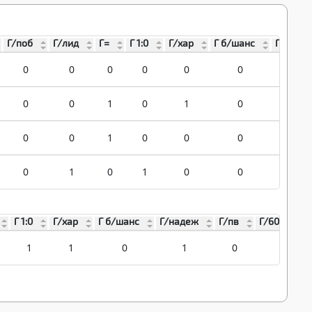
Г/поб
Г/лид
Г=
Г 1:0
Г/хар
Г б/шанс
Г/наде
0
0
0
0
0
0
0
0
0
1
0
1
0
1
0
0
1
0
0
0
0
0
1
0
1
0
0
0
Г 1:0
Г/хар
Г б/шанс
Г/надеж
Г/пв
Г/60мин
1
1
0
1
0
1