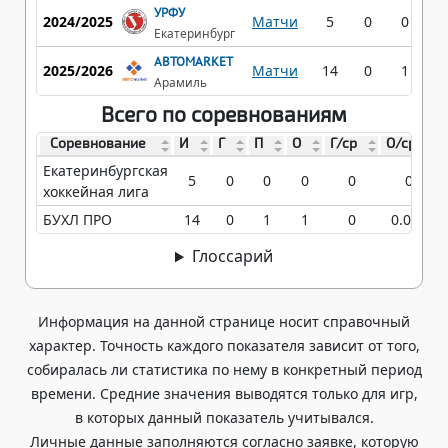
УРФУ
2024/2025
Матчи
5
0
0
0
Екатеринбург
АВТОMARKET
2025/2026
Матчи
14
0
1
1
Арамиль
Всего по соревнованиям
Соревнование
И
Г
П
О
Г/ср
О/ср
Екатеринбургская
5
0
0
0
0
0
хоккейная лига
БУХЛ ПРО
14
0
1
1
0
0.071
Глоссарий
Информация на данной странице носит справочный
характер. Точность каждого показателя зависит от того,
собиралась ли статистика по нему в конкретный период
времени. Средние значения выводятся только для игр,
в которых данный показатель учитывался.
Личные данные заполняются согласно заявке, которую